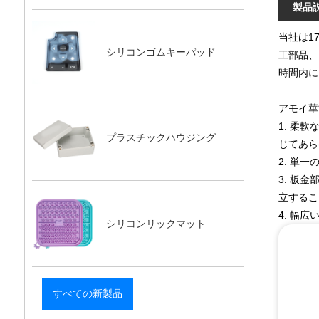
製品
当社は1
シリコンゴムキーパッド
工部品、
時間内に
アモイ華
1. 柔
プラスチックハウジング
じてあら
2. 単
3. 板
立するこ
4. 幅
シリコンリックマット
すべての新製品