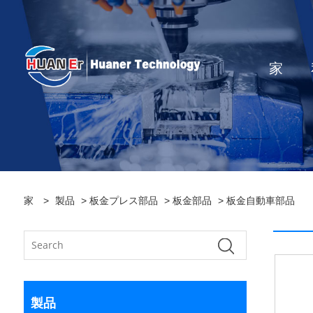
家
家
>
製品
>
板金プレス部品
>
板金部品
> 板金自動車部品
製品