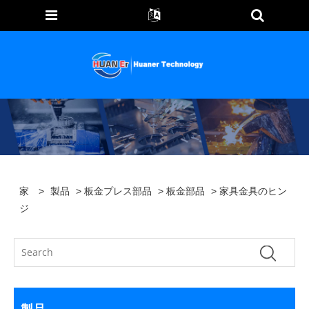
家
>
製品
>
板金プレス部品
>
板金部品
> 家具金具のヒン
ジ