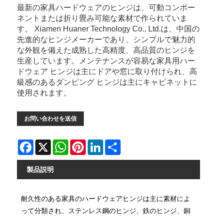
最新の家具ハードウェアのヒンジは、可動コンポー
ネントまたは折り畳み可能な素材で作られていま
す。 Xiamen Huaner Technology Co., Ltd.は、中国の
先進的なヒンジメーカーであり、シンプルで魅力的
な外観を備えた成熟した高精度、高品質のヒンジを
生産しています。メンテナンスが容易な家具用ハー
ドウェア ヒンジは主にドアや窓に取り付けられ、高
級感のあるダンピング ヒンジは主にキャビネットに
使用されます。
お問い合わせを送信
Facebook
X
WhatsApp
Pinterest
LinkedIn
Share
製品説明
耐久性のある家具のハードウェアヒンジは主に素材によ
って分類され、ステンレス鋼のヒンジ、鉄のヒンジ、銅