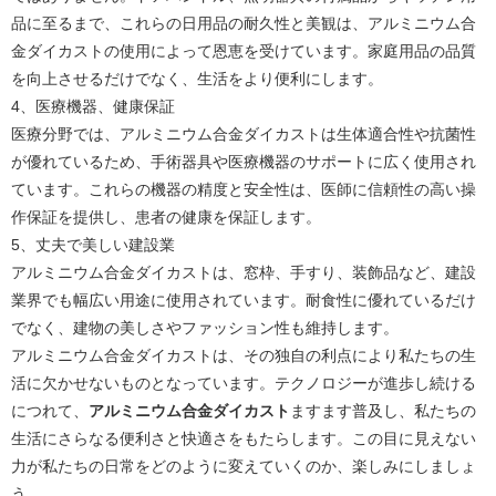
品に至るまで、これらの日用品の耐久性と美観は、アルミニウム合
金ダイカストの使用によって恩恵を受けています。家庭用品の品質
を向上させるだけでなく、生活をより便利にします。
4、医療機器、健康保証
医療分野では、アルミニウム合金ダイカストは生体適合性や抗菌性
が優れているため、手術器具や医療機器のサポートに広く使用され
ています。これらの機器の精度と安全性は、医師に信頼性の高い操
作保証を提供し、患者の健康を保証します。
5、丈夫で美しい建設業
アルミニウム合金ダイカストは、窓枠、手すり、装飾品など、建設
業界でも幅広い用途に使用されています。耐食性に優れているだけ
でなく、建物の美しさやファッション性も維持します。
アルミニウム合金ダイカストは、その独自の利点により私たちの生
活に欠かせないものとなっています。テクノロジーが進歩し続ける
につれて、
アルミニウム合金ダイカスト
ますます普及し、私たちの
生活にさらなる便利さと快適さをもたらします。この目に見えない
力が私たちの日常をどのように変えていくのか、楽しみにしましょ
う。