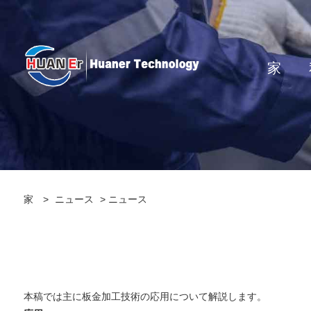
家
家
>
ニュース
>
ニュース
本稿では主に板金加工技術の応用について解説します。